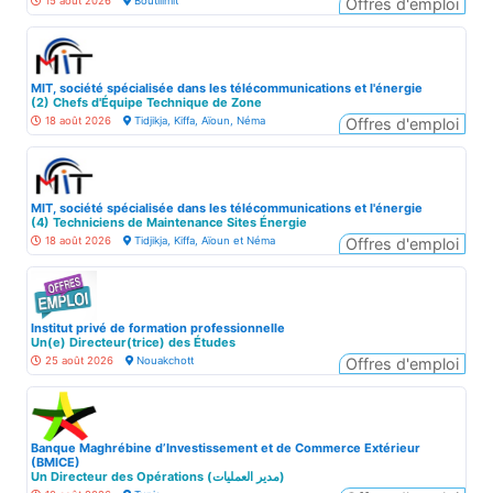
15 août 2026
Boutilimit
Offres d'emploi
MIT, société spécialisée dans les télécommunications et l'énergie
(2) Chefs d'Équipe Technique de Zone
18 août 2026
Tidjikja, Kiffa, Aïoun, Néma
Offres d'emploi
MIT, société spécialisée dans les télécommunications et l'énergie
(4) Techniciens de Maintenance Sites Énergie
18 août 2026
Tidjikja, Kiffa, Aïoun et Néma
Offres d'emploi
Institut privé de formation professionnelle
Un(e) Directeur(trice) des Études
25 août 2026
Nouakchott
Offres d'emploi
Banque Maghrébine d’Investissement et de Commerce Extérieur
(BMICE)
Un Directeur des Opérations (مدير العمليات)