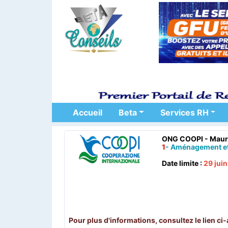
Accueil
Beta
Services RH
ONG COOPI - Mauri
1
- Aménagement et 
Date limite :
29 jui
.
Pour plus d'informations, consultez le lien ci-