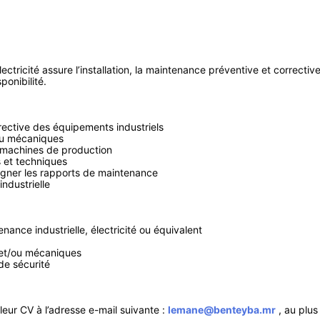
ctricité assure l’installation, la maintenance préventive et correctiv
ponibilité.
rective des équipements industriels
/ou mécaniques
t machines de production
s et techniques
eigner les rapports de maintenance
industrielle
ance industrielle, électricité ou équivalent
 et/ou mécaniques
de sécurité
leur CV à l’adresse e-mail suivante :
lemane@benteyba.mr
, au plus