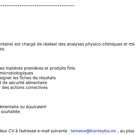
------------------------------------
entaire) est chargé de réaliser des analyses physico-chimiques et micr
es.
des matières premières et produits finis
 microbiologiques
eigner les fiches de résultats
 de sécurité alimentaire
 des actions correctives
limentaire ou équivalent
 souhaitée
leur CV à l’adresse e-mail suivante :
lemane@benteyba.mr
, au plus