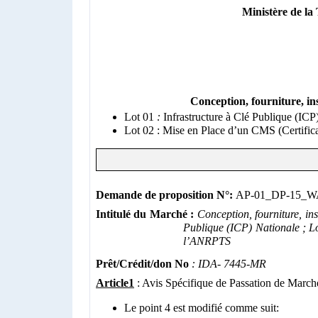
Ministère de l
Conception, fourniture, instal
Lot 01
:
Infrastructure à Clé Publique (ICP
Lot 02 :
Mise en Place d’un CMS (Certifica
Demande de proposition N°:
AP-01_DP-15_W
Intitulé du Marché :
Conception, fourniture, ins
Publique (ICP) Nationale ;
L
l’ANRPTS
Prêt/Crédit/don No
:
IDA- 7445-MR
Article1
: Avis Spécifique de Passation de March
Le point 4 est modifié comme suit: