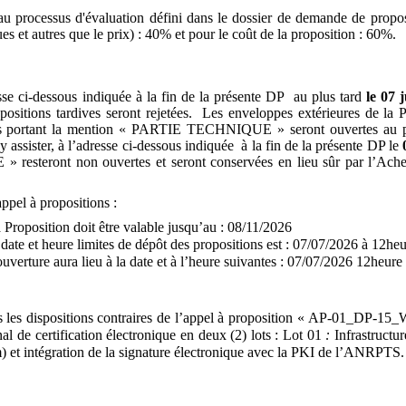
u processus d'évaluation défini dans le dossier de demande de proposi
es et autres que le prix) : 40% et pour le coût de la proposition : 60%.
sse ci-dessous indiquée à la fin de la présente DP
au plus tard
le 07 j
ositions tardives seront rejetées.
Les enveloppes extérieures de la
 portant la mention « PARTIE TECHNIQUE » seront ouvertes au pub
 assister, à l’adresse ci-dessous indiquée
à la fin de la présente DP le
esteront non ouvertes et seront conservées en lieu sûr par l’Achet
appel à propositions :
 Proposition doit être valable jusqu’au : 08/11/2026
 date et heure limites de dépôt des propositions est : 07/07/2026 à 12heu
uverture aura lieu à la date et à l’heure suivantes : 07/07/2026 12heure 
utes les dispositions contraires de l’appel à proposition « AP-01_DP-
l de certification électronique en deux (2) lots :
Lot 01
:
Infrastructu
et intégration de la signature électronique avec la PKI de l’ANRPTS.