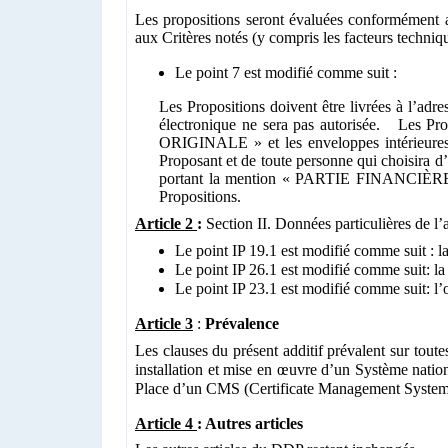
Les propositions seront évaluées conformément a
aux Critères notés (y compris les facteurs techniqu
Le point 7 est modifié comme suit :
Les Propositions doivent être livrées à l’adre
électronique ne sera pas autorisée.
Les Prop
ORIGINALE » et les enveloppes intérieures
Proposant et de toute personne qui choisira d’y
portant la mention « PARTIE FINANCIÈRE » r
Propositions.
Article 2
:
Section II. Données particulières de l’
Le point IP 19.1 est modifié comme suit : la
Le point IP 26.1
est modifié comme suit
:
la
Le point IP 23.1 est modifié comme suit: l’o
Article 3
:
Prévalence
Les clauses du présent additif prévalent sur to
installation et mise en œuvre d’un Système nationa
Place d’un CMS (Certificate Management System) 
Article 4
: Autres articles