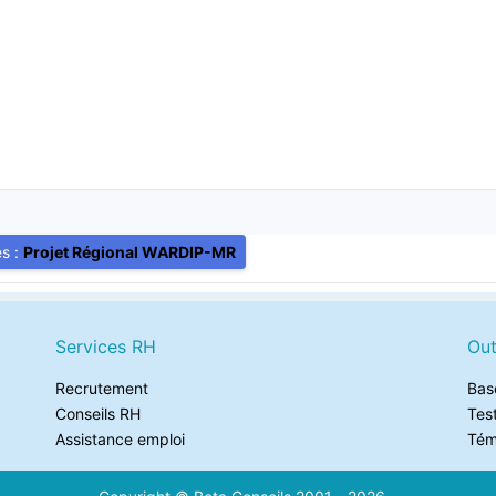
)
es :
Projet Régional WARDIP-MR
Services RH
Out
Recrutement
Bas
Conseils RH
Tes
Assistance emploi
Tém