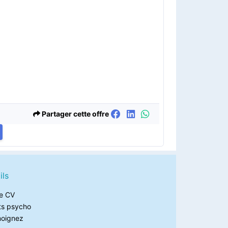
Partager cette offre
ils
e CV
ts psycho
oignez