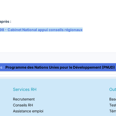
après :
 - Cabinet National appui conseils régionaux
es :
Programme des Nations Unies pour le Développement (PNUD)
Services RH
Out
Recrutement
Bas
Conseils RH
Tes
Assistance emploi
Tém